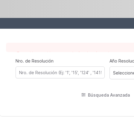
Nro. de Resolución
Año Resoluc
Error
Ha ocurrido un error. Inténtelo más tarde
Seleccion
Búsqueda Avanzada